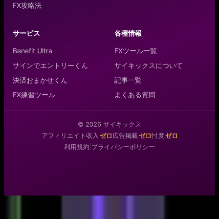
FX攻略法
サービス
各種情報
Benefit Ultra
FXツール一覧
サインでエントリーくん
サイキックスについて
決済おまかせくん
記事一覧
FX練習ツール
よくある質問
©
2026
サイキックス
アフィリエイト収入
ゼロ
広告掲載
ゼロ
忖度
ゼロ
利用規約
|
プライバシーポリシー
インジケーター
FX攻略
商品一覧
友だち追加