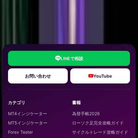
サインでエントリーくん
アップデート情報
Formiq
FX練習ツール
LINEで相談
お問い合わせ
YouTube
カテゴリ
書籍
MT4インジケーター
為替手帳2026
MT5インジケーター
ローソク足完全攻略ガイド
Forex Tester
サイクルトレード攻略ガイド