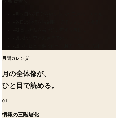
今週を書く
▸
月〜日の7日分を縦に並べた日次バーチカル
▸
各日の指標を時刻順、等幅フォントで整列
▸
残高・損益を書き込む罫線を毎日に
▸
週末は研究と来週準備のスペース
▸
週末レビュー欄でpips・勝率・教訓を集計
月間カレンダー
月の全体像が、
ひと目で読める。
01
情報の三階層化