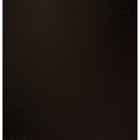
く」。
トレーダーのリズムに沿って設計された、機能美の極
致。
週間 · W01
2025年12月29日 — 2026年1月4日
今週を読む
▸
テーマカードで今週の核心を一文で把握
▸
業界初・曜日×時刻のヒートマップで指標を可視
化
▸
東京・ロンドン・NYの市場時間帯を色帯で表示
▸
注目通貨ペアを3つ、選定理由つきで掲載
▸
アノマリーカードに過去20年の統計を併記