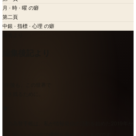
月 · 時 · 曜 の癖
第二頁
中銀 · 指標 · 心理 の癖
著者より
編集後記より
"
1年後も、この世界で
生き残るために。
◆
この為替手帳は、私が情報発信の活動を始めた
2019年
か
ら、ずっと心の中で構想を温めてきたものです。