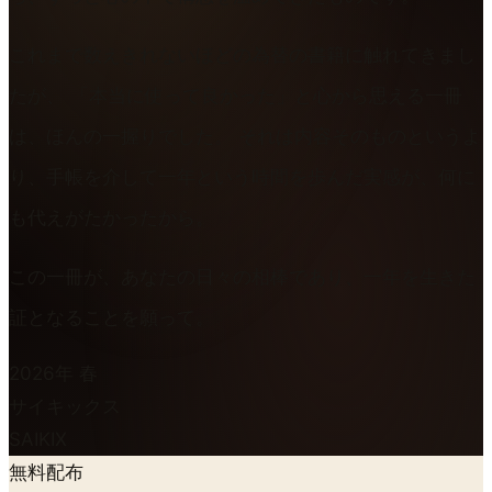
これまで数えきれないほどの為替の書籍に触れてきまし
たが、 「本当に使って良かった」と心から思える一冊
は、ほんの一握りでした。 それは内容そのものというよ
り、
手帳を介して一年という時間を歩んだ実感
が、何に
も代えがたかったから。
この一冊が、あなたの
日々の相棒
であり、
一年を生きた
証
となることを願って。
2026年 春
サイキックス
SAIKIX
無料配布