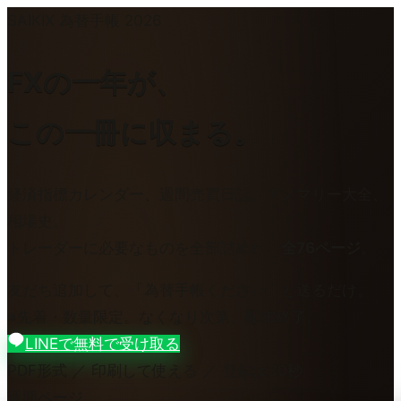
SAIKIX 為替手帳 2026
FXの一年が、
この一冊に収まる。
経済指標カレンダー、週間売買日誌、アノマリー大全、
相場史。
トレーダーに必要なものを全部詰めた、
全76ページ
。
友だち追加して、
「為替手帳ください」
と送るだけ。
※先着・数量限定。なくなり次第、配布終了。
LINEで無料で受け取る
PDF形式 ／ 印刷して使える ／ 登録は30秒
週間ページ