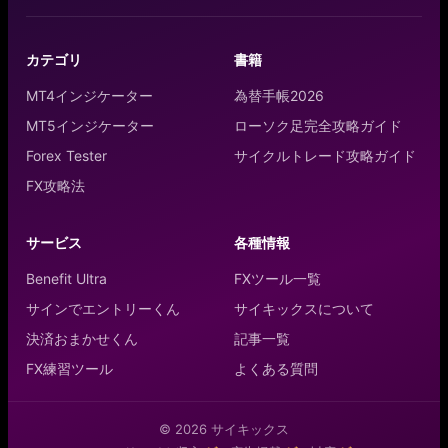
カテゴリ
書籍
MT4インジケーター
為替手帳2026
MT5インジケーター
ローソク足完全攻略ガイド
Forex Tester
サイクルトレード攻略ガイド
FX攻略法
サービス
各種情報
Benefit Ultra
FXツール一覧
サインでエントリーくん
サイキックスについて
決済おまかせくん
記事一覧
FX練習ツール
よくある質問
©
2026
サイキックス