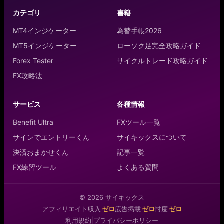
カテゴリ
書籍
MT4インジケーター
為替手帳2026
MT5インジケーター
ローソク足完全攻略ガイド
Forex Tester
サイクルトレード攻略ガイド
FX攻略法
サービス
各種情報
Benefit Ultra
FXツール一覧
サインでエントリーくん
サイキックスについて
決済おまかせくん
記事一覧
FX練習ツール
よくある質問
©
2026
サイキックス
アフィリエイト収入
ゼロ
広告掲載
ゼロ
忖度
ゼロ
利用規約
|
プライバシーポリシー