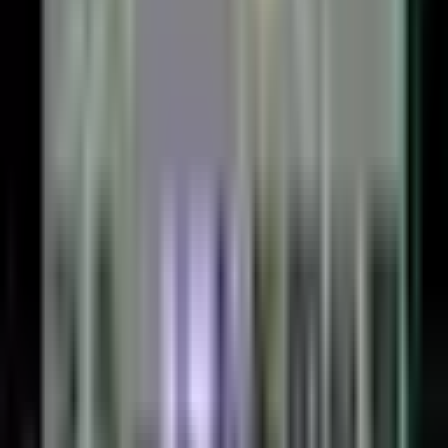
【MT4】複数チャートに自動でライン同期してくれるイ
ンジケーター
129,330
DL
🥈
移動平均線の色分け｜トレンドの方向で色が変わる無料
MT4インジケーター
84,990
DL
🥉
移動平均線のゴールデンクロスとデットクロスでアラー
ト&シグナル出現MT4インジケーター
80,940
DL