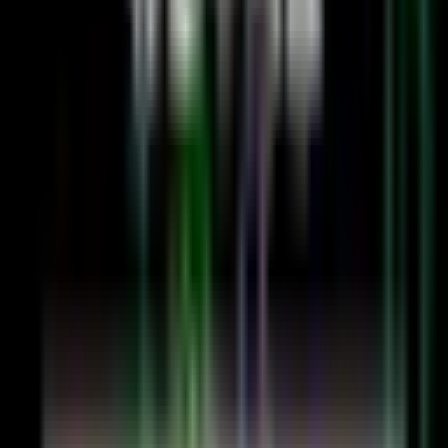
サイキックス
斉木勇一｜専業トレーダー
FX15年選手。震災をきっかけに相場の世界へ。ブラック
SIerでのプログラマー経験を活かし、徹底したバックテ
ストとロジック化を信条とする。
広告ゼロ
アフィリエイトなし
忖度ゼロ
誠実であり続ける
300万回
累計DL数
全て本人開発