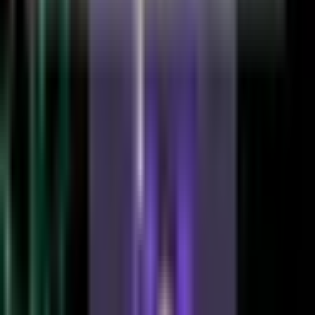
オシレーター系インジケーター
37
便利系インジケーター
30
シグナルツール
26
MT5
76
Forex Tester
1
バイナリー攻略法
8
FX攻略法
27
その他
11
アップデート
Benefit Ultra
実績と最新情報
サインでエントリーくん
アップデート情報
Formiq
FX練習ツール