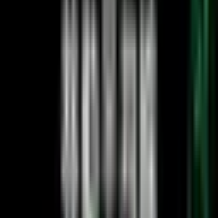
ホーム
タグ: キリ番
#
キリ番
1
件の記事
2020年2月22日
キリ番とは？FXでの使い方とMT4
で自動表示する無料インジケーター