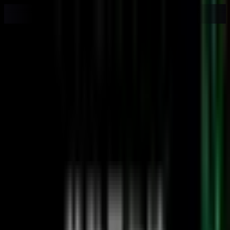
複利計算シミュレーター
為替カレンダー
無料
無料
SIM
CAL
BAN
MT4無料インジ
MT5無料インジ
FX攻略
FXツール
商品一覧
メニュー
検索
新MT5対応
お手元のサインツールを
「自動売買」
に
7月
27日アップデート
›