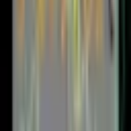
専業投資家フルパッケージ
人気記事
1
【2026年おすすめ】MT4無料インジケーター50
選
2
ダウ理論分析を全自動化するMT4インジケーター
3
MT4インジケーターの導入・テンプレートの作り
方
4
移動平均線の色が変わるMT4インジケーター
5
バイナリーで1000万円達成までの資金管理を公開
今月のDLランキング
🥇