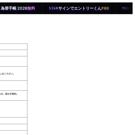
為替手帳 2026
サインでエントリーくん
M
無料
PRO
SIGN
MQL5